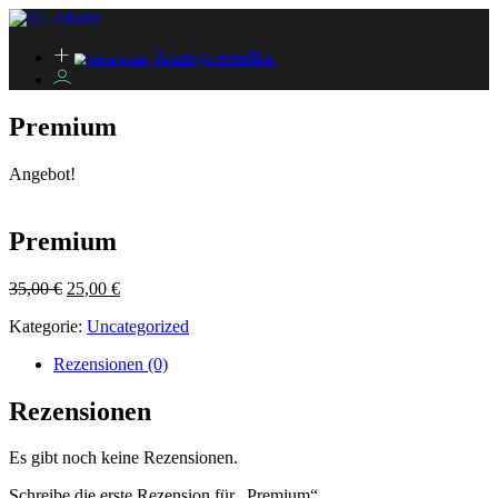
Anzeige erstellen
Premium
Angebot!
Premium
Ursprünglicher
Aktueller
35,00
€
25,00
€
Preis
Preis
Kategorie:
Uncategorized
war:
ist:
35,00 €
25,00 €.
Rezensionen (0)
Rezensionen
Es gibt noch keine Rezensionen.
Schreibe die erste Rezension für „Premium“